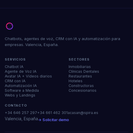
Chatbots, agentes de voz, CRM con IA y automatización para
empresas. Valencia, España.
SERVICIOS
SECTORES
Chatbot IA
Inmobiliarias
Agente de Voz IA
Clínicas Dentales
Avatar IA + Vídeos diarios
Restaurantes
CRM con IA
Hoteles
Automatización IA
Constructoras
Software a Medida
Concesionarios
Webs y Landings
CONTACTO
+34 646 257 297
+34 661 462 301
acasan@spira.es
Valencia, España
→ Solicitar demo