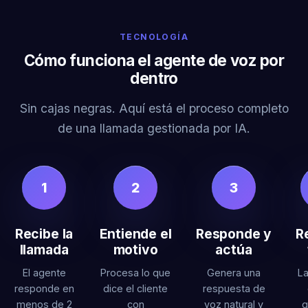
TECNOLOGÍA
Cómo funciona el agente de voz por
dentro
Sin cajas negras. Aquí está el proceso completo
de una llamada gestionada por IA.
1
2
3
Recibe la
Entiende el
Responde y
R
llamada
motivo
actúa
El agente
Procesa lo que
Genera una
La
responde en
dice el cliente
respuesta de
menos de 2
con
voz natural y
g