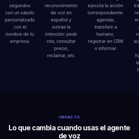
segundos
reconocimiento
ejecuta la acción
tr
con un saludo
de voz en
correspondiente:
r
personalizado
español y
agendar,
e
con el
extrae la
transferir a
nombre de tu
intención: pedir
humano,
r
empresa.
cita, consultar
registrar en CRM
au
precio,
o informar.
reclamar, etc.
h
l
IMPACTO
Lo que cambia cuando usas el agente
de voz